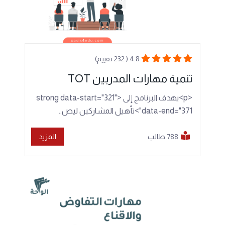
4.8 ( 232 تقييم)
تنمية مهارات المدربين TOT
<p>يهدف البرنامج إلى <strong data-start="321"
data-end="371">تأهيل المشاركين ليص..
788 طالب
المزيد